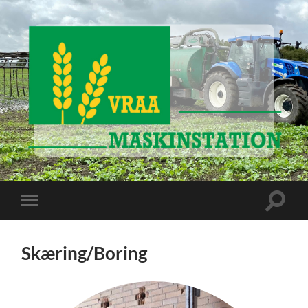
www.vraa-
maskinstation.dk
Toggle
Toggle
search
mobile
field
menu
Skæring/Boring