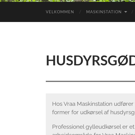
VELKOMMEN
MASKINSTATION
HUSDYRSGØ
Hos Vraa Maskinstation udfører v
former for udkørsel af husdyrs
Professionel gylleudkørsel er et