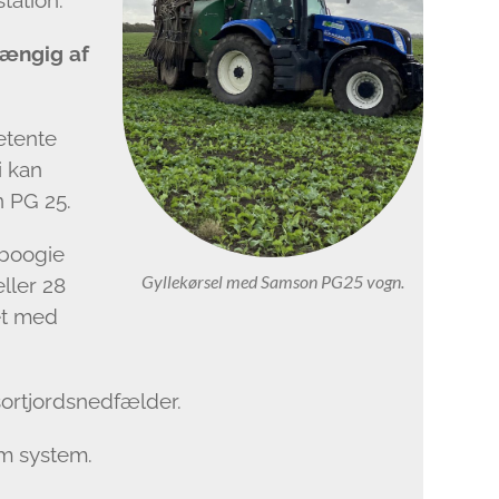
tation.
hængig af
etente
i kan
n PG 25.
 boogie
Gyllekørsel med Samson PG25 vogn.
ller 28
et med
ortjordsnedfælder.
um system.