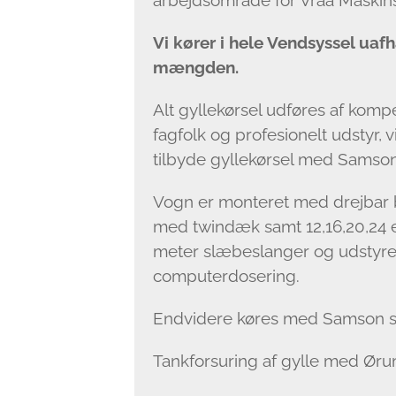
arbejdsområde for Vraa Maskins
Vi kører i hele Vendsyssel uaf
mængden.
Alt gyllekørsel udføres af komp
fagfolk og profesionelt udstyr, v
tilbyde gyllekørsel med Samso
Vogn er monteret med drejbar
med twindæk samt 12,16,20,24 e
meter slæbeslanger og udstyr
computerdosering.
Endvidere køres med Samson s
Tankforsuring af gylle med Ør