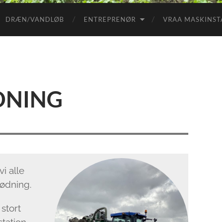
DRÆN/VANDLØB
ENTREPRENØR
VRAA MASKINST
DNING
i alle
gødning.
 stort