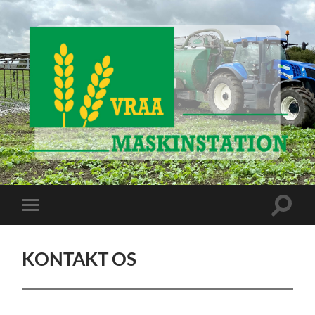
www.vraa-
maskinstation.dk
Toggle
Toggle
search
mobile
field
menu
KONTAKT OS