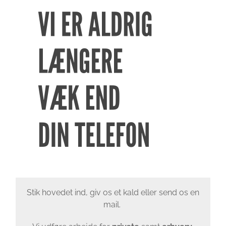
Stik hovedet ind, giv os et kald eller send os en
mail.