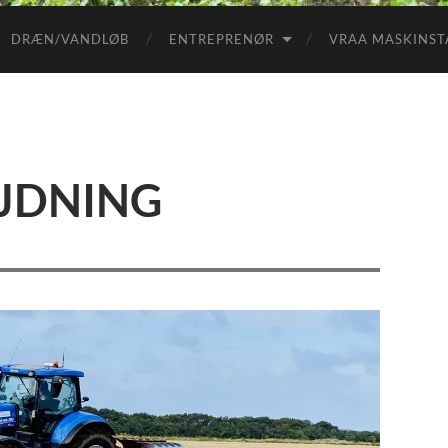
DRÆN/VANDLØB
ENTREPRENØR
VRAA MASKINST
JDNING